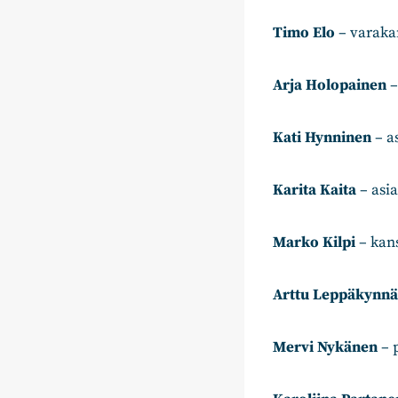
Timo Elo
– varakan
Arja Holopainen
–
Kati Hynninen
– a
Karita Kaita
– asia
Marko Kilpi
– kans
Arttu Leppäkynnä
Mervi Nykänen
– p