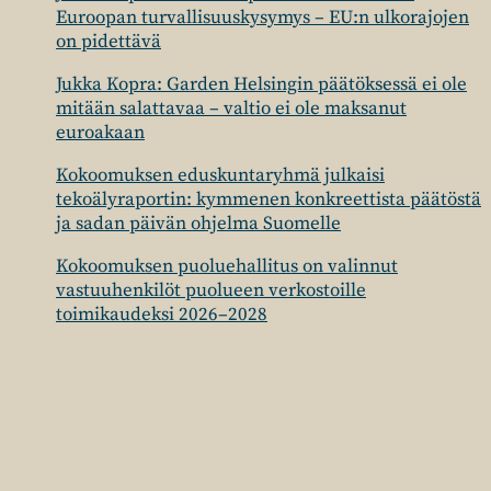
Euroopan turvallisuuskysymys – EU:n ulkorajojen
on pidettävä
Jukka Kopra: Garden Helsingin päätöksessä ei ole
mitään salattavaa – valtio ei ole maksanut
euroakaan
Kokoomuksen eduskuntaryhmä julkaisi
tekoälyraportin: kymmenen konkreettista päätöstä
ja sadan päivän ohjelma Suomelle
Kokoomuksen puoluehallitus on valinnut
vastuuhenkilöt puolueen verkostoille
toimikaudeksi 2026–2028