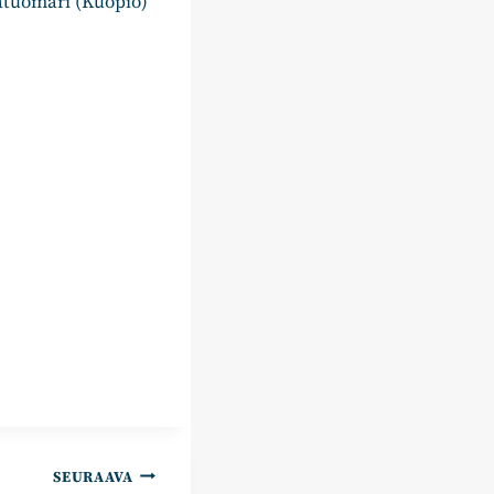
atuomari (Kuopio)
SEURAAVA