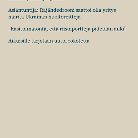
Asiantuntija: Räjähdedrooni saattoi olla yritys
häiritä Ukrainan huoltoreittejä
”Käsittämätöntä, että riistaportteja pidetään auki”
Aikuisille tarjotaan uutta rokotetta