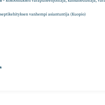
n
– Kokoomuksen varapuheenjohtaja, kansanedustaja, var
septikehityksen vanhempi asiantuntija (Kuopio)
is
n