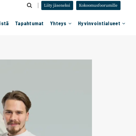
Liity jäseneksi
Kokoomusfoorumille
istä
Tapahtumat
Yhteys
Hyvinvointialueet