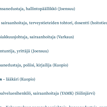
sanedustaja, hallintopäällikkö (Joensuu)
 sairaanhoitaja, terveystieteiden tohtori, dosentti (hoitoti
siakkuusjohtaja, sairaanhoitaja (Varkaus)
ntuntija, yrittäjä (Joensuu)
anedustaja, poliisi, kirjailija (Kuopio)
s
– lääkäri (Kuopio)
alveluesihenkilö, sairaanhoitaja (YAMK) (Siilinjärvi)