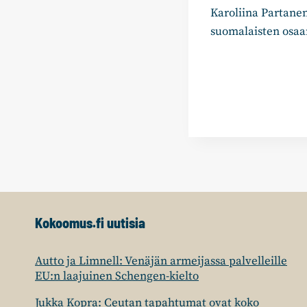
Karoliina Partanen
selaus
suomalaisten osaa
Kokoomus.fi uutisia
Autto ja Limnell: Venäjän armeijassa palvelleille
EU:n laajuinen Schengen-kielto
Jukka Kopra: Ceutan tapahtumat ovat koko