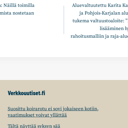
: Näillä toimilla
Aluevaltuutettu Karita K
mista nostetaan
ja Pohjois-Karjalan a
tukema valtuustoaloite: 
lisääminen h
rahoitusmalliin ja raja-a
Verkkouutiset.fi
Suosittu koirarotu ei sovi jokaiseen kotiin,
vaatimukset voivat yllättää
Tältä näyttää syksyn sää