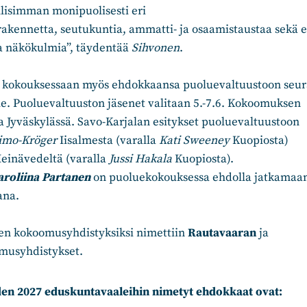
lisimman monipuolisesti eri
akennetta, seutukuntia, ammatti- ja osaamistaustaa sekä er
ja näkökulmia”, täydentää
Sihvonen
.
i kokouksessaan myös ehdokkaansa puoluevaltuustoon seur
le. Puoluevaltuuston jäsenet valitaan 5.-7.6. Kokoomuksen
 Jyväskylässä. Savo-Karjalan esitykset puoluevaltuustoon
imo-Kröger
Iisalmesta (varalla
Kati Sweeney
Kuopiosta)
einävedeltä (varalla
Jussi Hakala
Kuopiosta).
aroliina Partanen
on puoluekokouksessa ehdolla jatkama
ana.
en kokoomusyhdistyksiksi nimettiin
Rautavaaran
ja
usyhdistykset.
en 2027 eduskuntavaaleihin nimetyt ehdokkaat ovat: