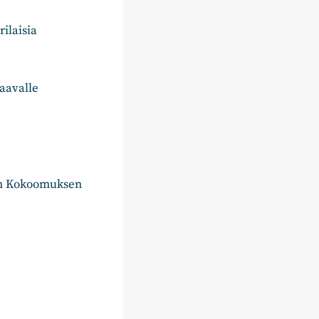
ilaisia
aavalle
an Kokoomuksen