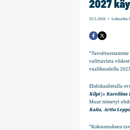
2027 käy
23.5.2026
Lukuaika
“Tavoitteenamme on
valittavista viide
vaalikaudella 202
Ehdokaslistalla o
Kilpi
ja
Karoliina
Muut nimetyt ehd
Kaita
,
Arttu Lepp
“Kokoomuksen tavo