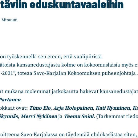
täviin eduskuntavaaleihin
1
Minuutti
 työskennellä sen eteen, että vaalipiiristä
stätoista kansanedustajasta kolme on kokoomuslaisia myös e
7-2031”, toteaa Savo-Karjalan Kokoomuksen puheenjohtaja
vat mukana molemmat jatkokautta hakevat kansanedustaja
 Partanen
.
okkaat ovat:
Timo Elo
,
Arja Holopainen
,
Kati Hynninen
,
Ka
äkynnäs
,
Mervi Nykänen
ja
Teemu Soini.
(Tarkemmat tiedot
itteena Savo-Karjalassa on täydentää ehdokaslistaa siten, 