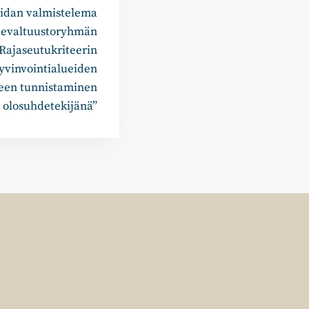
aidan valmistelema
luevaltuustoryhmän
”Rajaseutukriteerin
yvinvointialueiden
lueen tunnistaminen
olosuhdetekijänä”