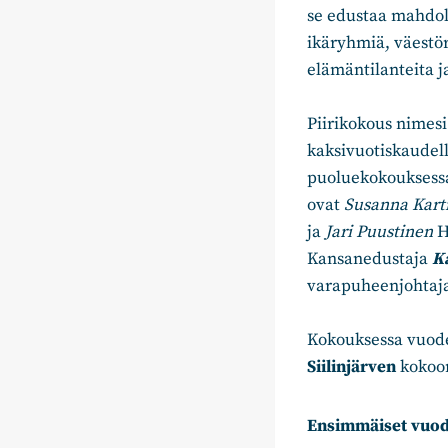
se edustaa mahdol
ikäryhmiä, väestör
elämäntilanteita 
Piirikokous nimes
kaksivuotiskaudel
puoluekokouksessa
ovat
Susanna Kart
ja
Jari Puustinen
H
Kansanedustaja
K
varapuheenjohtaj
Kokouksessa vuod
Siilinjärven
kokoom
Ensimmäiset vuod