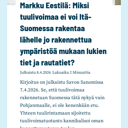
s
a
u
Markku Eestilä: Miksi
s
i
t
t
tuulivoimaa ei voi Itä-
t
m
k
u
e
m
a
Suomessa rakentaa
k
n
ä
s
r
lähelle jo rakennettua
o
i
s
i
s
s
a
ympäristöä mukaan lukien
t
a
e
o
e
tiet ja rautatiet?
a
t
l
e
m
e
r
Julkaistu
8.4.2026
Lukuaika
2
Minuuttia
i
y
v
i
Kirjoitus on julkaistu Savon Sanomissa
s
h
a
n
7.4.2026. Se, että tuulivoimaa
t
d
l
l
rakennetaan Suomessa tätä nykyä vain
a
e
a
i
Pohjanmaalle, ei ole kenenkään etu.
n
k
p
s
Yhteen tuulirintamaan sijoitettu
o
s
s
ä
tuulivoimatuotanto kannibalisoi oman
s
ä
i
ä