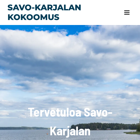
Siirry
SAVO-KARJALAN
sisältöön
KOKOOMUS
Tervetuloa Savo-
Karjalan