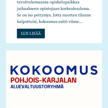
tavoittelemaansa opiskelupaikkaa
jatkaakseen opintojaan korkeakoulussa.
Se on iso pettymys. Jotta nuorten tilanne
helpottuisi, kokoomus esitti viime…
K
LUE LISÄÄ
a
n
s
a
n
e
d
u
s
t
a