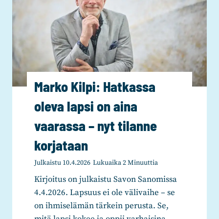
i
o
h
n
k
m
a
o
ä
P
u
n
a
k
t
r
s
u
t
e
Marko Kilpi: Hatkassa
k
a
s
e
oleva lapsi on aina
n
s
m
e
vaarassa – nyt tilanne
a
a
n
a
v
korjataan
:
n
a
N
l
Julkaistu
10.4.2026
Lukuaika
2
Minuuttia
l
ä
a
t
Kirjoitus on julkaistu Savon Sanomissa
i
u
u
4.4.2026. Lapsuus ei ole välivaihe – se
l
a
u
on ihmiselämän tärkein perusta. Se,
l
n