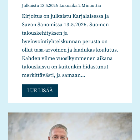
a
o
Julkaistu
13.5.2026
Lukuaika
2
Minuuttia
o
n
u
m
Kirjoitus on julkaistu Karjalaisessa ja
a
l
u
Savon Sanomissa 13.5.2026. Suomen
l
u
s
talouskehityksen ja
u
t
n
hyvinvointiyhteiskunnan perusta on
e
u
i
ollut tasa-arvoinen ja laadukas koulutus.
v
k
m
Kahden viime vuosikymmenen aikana
a
s
e
talouskasvu on kuitenkin hidastunut
l
e
s
merkittävästi, ja samaan…
t
e
i
u
n
K
LUE LISÄÄ
k
u
”
a
e
s
r
v
t
o
ä
o
l
t
r
i
k
y