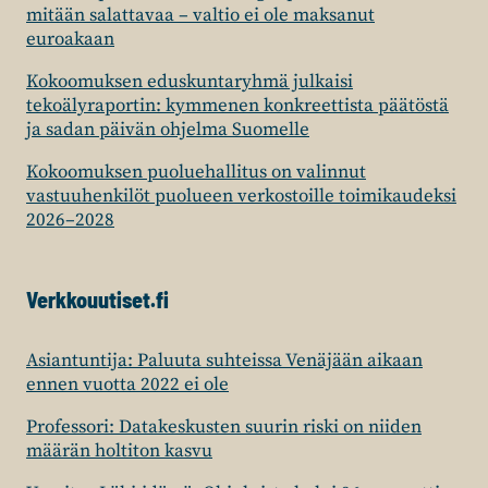
y
a
:
mitään salattavaa – valtio ei ole maksanut
ä
t
l
M
euroakaan
y
t
u
i
Kokoomuksen eduskuntaryhmä julkaisi
t
i
e
k
tekoälyraportin: kymmenen konkreettista päätöstä
ä
l
i
s
ja sadan päivän ohjelma Suomelle
v
a
d
i
Kokoomuksen puoluehallitus on valinnut
i
n
e
t
vastuuhenkilöt puolueen verkostoille toimikaudeksi
i
n
n
u
2026–2028
n
e
r
u
e
k
a
l
d
o
Verkkouutiset.fi
h
i
u
r
o
v
s
j
i
o
Asiantuntija: Paluuta suhteissa Venäjään aikaan
k
a
ennen vuotta 2022 ei ole
t
i
u
t
u
m
Professori: Datakeskusten suurin riski on niiden
n
a
s
a
määrän holtiton kasvu
t
a
m
a