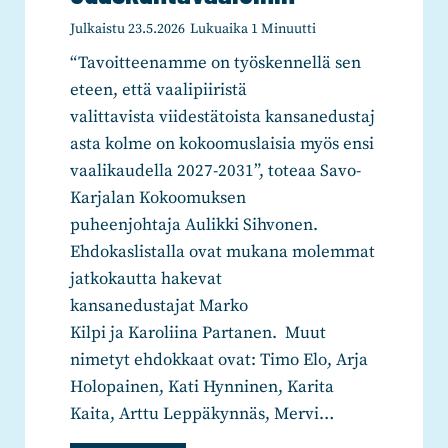
a
e
Julkaistu
23.5.2026
Lukuaika
1
Minuutti
i
t
“Tavoitteenamme on työskennellä sen
d
e
eteen, että vaalipiiristä
a
l
valittavista viidestätoista kansanedustaj
n
i
asta kolme on kokoomuslaisia myös ensi
v
a
vaalikaudella 2027-2031”, toteaa Savo-
a
v
Karjalan Kokoomuksen
l
a
puheenjohtaja Aulikki Sihvonen.
m
a
Ehdokaslistalla ovat mukana molemmat
i
n
jatkokautta hakevat
s
u
kansanedustajat Marko
t
o
Kilpi ja Karoliina Partanen. Muut
e
r
nimetyt ehdokkaat ovat: Timo Elo, Arja
l
i
Holopainen, Kati Hynninen, Karita
e
l
Kaita, Arttu Leppäkynnäs, Mervi…
m
l
a