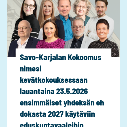
T
l
a
t
l
u
v
u
i
t
t
e
i
t
Savo-Karjalan Kokoomus
e
t
:
nimesi
u
”
K
kevätkokouksessaan
O
a
p
lauantaina 23.5.2026
r
i
i
ensimmäiset yhdeksän eh
n
t
t
dokasta 2027 käytäviin
a
o
K
eduskuntavaaleihin
s