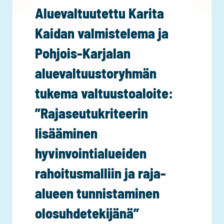
j
Aluevaltuutettu Karita
a
Kaidan valmistelema ja
M
a
Pohjois-Karjalan
r
aluevaltuustoryhmän
k
o
tukema valtuustoaloite:
K
”Rajaseutukriteerin
i
l
lisääminen
p
hyvinvointialueiden
i
j
rahoitusmalliin ja raja-
a
alueen tunnistaminen
m
i
olosuhdetekijänä”
n