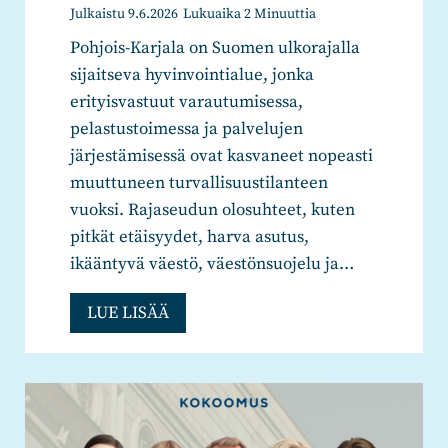
Julkaistu
9.6.2026
Lukuaika
2
Minuuttia
i
Pohjois-Karjala on Suomen ulkorajalla
s
sijaitseva hyvinvointialue, jonka
t
erityisvastuut varautumisessa,
e
pelastustoimessa ja palvelujen
r
järjestämisessä ovat kasvaneet nopeasti
i
muuttuneen turvallisuustilanteen
M
vuoksi. Rajaseudun olosuhteet, kuten
a
pitkät etäisyydet, harva asutus,
r
ikääntyvä väestö, väestönsuojelu ja…
i
-
A
LUE LISÄÄ
L
l
e
u
e
e
n
v
a
a