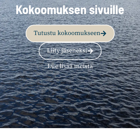
Kokoomuksen sivuille
Tutustu kokoomukseen
Liity jäseneksi
Lue lisää meistä