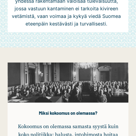
yhdessä rakentamaan valoisaa tulevaisuutta,
jossa vastuun kantaminen ei tarkoita kivireen
vetämistä, vaan voimaa ja kykyä viedä Suomea
eteenpäin kestävästi ja turvallisesti.
Miksi kokoomus on olemassa?
Kokoomus on olemassa samasta syystä kuin
koko politiikka: halusta, intohimosta hoitaa