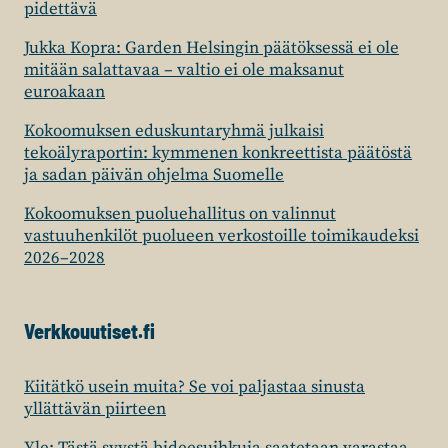
pidettävä
Jukka Kopra: Garden Helsingin päätöksessä ei ole
mitään salattavaa – valtio ei ole maksanut
euroakaan
Kokoomuksen eduskuntaryhmä julkaisi
tekoälyraportin: kymmenen konkreettista päätöstä
ja sadan päivän ohjelma Suomelle
Kokoomuksen puoluehallitus on valinnut
vastuuhenkilöt puolueen verkostoille toimikaudeksi
2026–2028
Verkkouutiset.fi
Kiitätkö usein muita? Se voi paljastaa sinusta
yllättävän piirteen