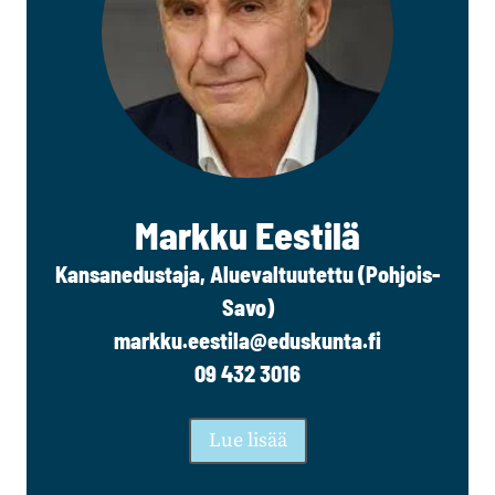
Markku Eestilä
Kansanedustaja, Aluevaltuutettu (Pohjois-
Savo)
markku.eestila@eduskunta.fi
09 432 3016
Lue lisää