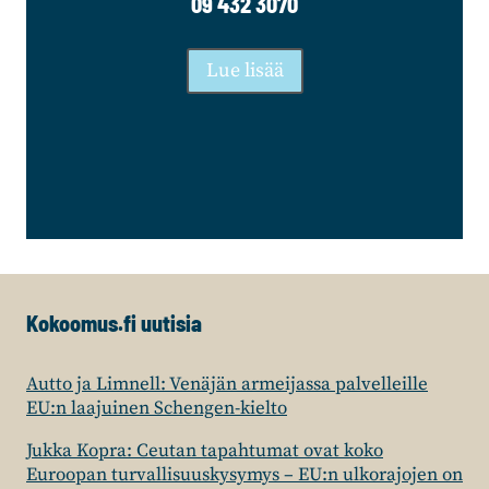
09 432 3070
Lue lisää
Kokoomus.fi uutisia
Autto ja Limnell: Venäjän armeijassa palvelleille
EU:n laajuinen Schengen-kielto
Jukka Kopra: Ceutan tapahtumat ovat koko
Euroopan turvallisuuskysymys – EU:n ulkorajojen on