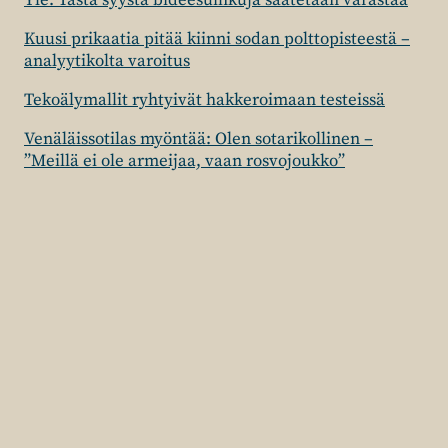
Yle: Tästä syystä bideesuihkuja saatetaan varastaa
Kuusi prikaatia pitää kiinni sodan polttopisteestä –
analyytikolta varoitus
Tekoälymallit ryhtyivät hakkeroimaan testeissä
Venäläissotilas myöntää: Olen sotarikollinen –
”Meillä ei ole armeijaa, vaan rosvojoukko”