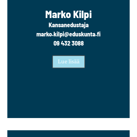
Marko Kilpi
Kansanedustaja
marko.kilpi@eduskunta.fi
09 432 3088
Lue lisää