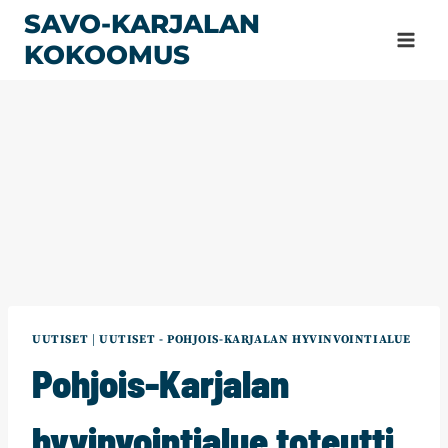
Siirry
SAVO-KARJALAN
sisältöön
KOKOOMUS
UUTISET
|
UUTISET - POHJOIS-KARJALAN HYVINVOINTIALUE
Pohjois-Karjalan
hyvinvointialue toteutti