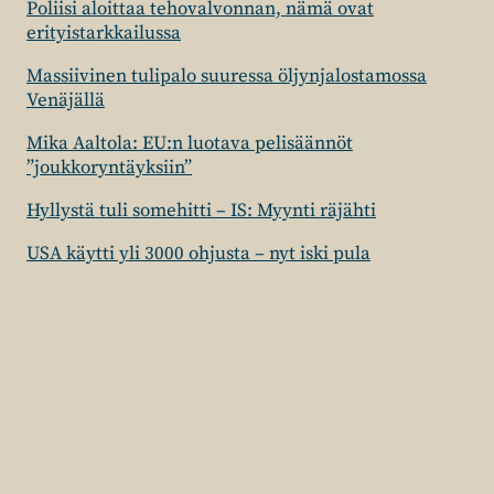
Poliisi aloittaa tehovalvonnan, nämä ovat
erityistarkkailussa
Massiivinen tulipalo suuressa öljynjalostamossa
Venäjällä
Mika Aaltola: EU:n luotava pelisäännöt
”joukkoryntäyksiin”
Hyllystä tuli somehitti – IS: Myynti räjähti
USA käytti yli 3000 ohjusta – nyt iski pula