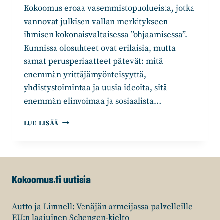
Kokoomus eroaa vasemmistopuolueista, jotka
vannovat julkisen vallan merkitykseen
ihmisen kokonaisvaltaisessa ”ohjaamisessa”.
Kunnissa olosuhteet ovat erilaisia, mutta
samat perusperiaatteet pätevät: mitä
enemmän yrittäjämyönteisyyttä,
yhdistystoimintaa ja uusia ideoita, sitä
enemmän elinvoimaa ja sosiaalista…
KUNNAN
LUE LISÄÄ
ELINVOIMA
SYNTYY
PAIKALLISESTI
Kokoomus.fi uutisia
Autto ja Limnell: Venäjän armeijassa palvelleille
EU:n laajuinen Schengen-kielto