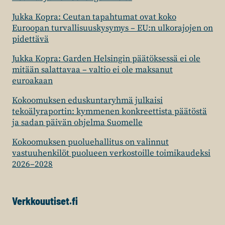
Jukka Kopra: Ceutan tapahtumat ovat koko
Euroopan turvallisuuskysymys – EU:n ulkorajojen on
pidettävä
Jukka Kopra: Garden Helsingin päätöksessä ei ole
mitään salattavaa – valtio ei ole maksanut
euroakaan
Kokoomuksen eduskuntaryhmä julkaisi
tekoälyraportin: kymmenen konkreettista päätöstä
ja sadan päivän ohjelma Suomelle
Kokoomuksen puoluehallitus on valinnut
vastuuhenkilöt puolueen verkostoille toimikaudeksi
2026–2028
Verkkouutiset.fi