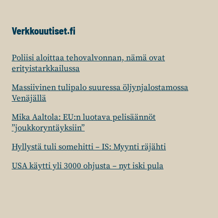
Verkkouutiset.fi
Poliisi aloittaa tehovalvonnan, nämä ovat
erityistarkkailussa
Massiivinen tulipalo suuressa öljynjalostamossa
Venäjällä
Mika Aaltola: EU:n luotava pelisäännöt
”joukkoryntäyksiin”
Hyllystä tuli somehitti – IS: Myynti räjähti
USA käytti yli 3000 ohjusta – nyt iski pula