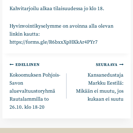
Kahvitarjoilu alkaa tilaisuudessa jo klo 18.
Hyvinvointikyselymme on avoinna alla olevan
linkin kautta:
https://forms.gle/R6bxxXpHKkAr4PYr7
Artikkelien
EDELLINEN
SEURAAVA
Kokoomuksen Pohjois-
Kansanedustaja
selaus
Savon
Markku Eestilä:
aluevaltuustoryhmä
Mikään ei muutu, jos
Rautalammilla to
kukaan ei suutu
26.10. klo 18-20