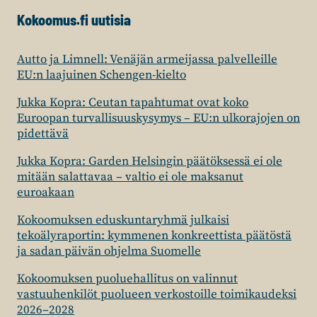
Kokoomus.fi uutisia
Autto ja Limnell: Venäjän armeijassa palvelleille
EU:n laajuinen Schengen-kielto
Jukka Kopra: Ceutan tapahtumat ovat koko
Euroopan turvallisuuskysymys – EU:n ulkorajojen on
pidettävä
Jukka Kopra: Garden Helsingin päätöksessä ei ole
mitään salattavaa – valtio ei ole maksanut
euroakaan
Kokoomuksen eduskuntaryhmä julkaisi
tekoälyraportin: kymmenen konkreettista päätöstä
ja sadan päivän ohjelma Suomelle
Kokoomuksen puoluehallitus on valinnut
vastuuhenkilöt puolueen verkostoille toimikaudeksi
2026–2028