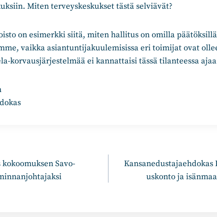
kuksiin. Miten terveyskeskukset tästä selviävät?
sto on esimerkki siitä, miten hallitus on omilla päätöksil
e, vaikka asiantuntijakuulemisissa eri toimijat ovat ollee
ela-korvausjärjestelmää ei kannattaisi tässä tilanteessa ajaa
n
dokas
n
is kokoomuksen Savo-
Kansanedustajaehdokas K
iminnanjohtajaksi
uskonto ja isänmaa