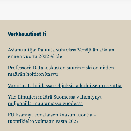
Verkkouutiset.fi
Asiantuntija: Paluuta suhteissa Venäjään aikaan
ennen vuotta 2022 ei ole
Professori: Datakeskusten suurin riski on niiden
määrän holtiton kasvu
Varoitus Lähi-idässä: Ohjuksista kului 86 prosenttia
Yle: Lintujen määrä Suomessa vähentynyt
miljoonilla muutamassa vuodessa
EU lisännyt venäläisen kaasun tuontia –
tuontikielto voimaan vasta 2027