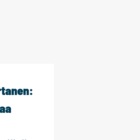
rtanen:
raa