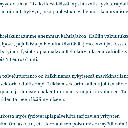
yyden uhka. Lisäksi keski-iässä tapahtuvalla fysioterapial
n toimintakykyyn, joka puolestaan vähentää ikääntymiseen 
yhteiskuntaamme enemmän kahtiajakoa. Kalliin vakuutuks
lposti, ja julkisia palveluita käyttävät jonottavat jatkossa
yksityinen fysioterapia maksaa Kela-korvauksena valtiolle 8 
pia 90 euroa/tunti.
n palvelutuotanto on kaikkinensa nykyisessä markkinatilan
 sektoria edullisempi. Julkisen sektorin kalleus johtaa siihen
erapiaan ja ihmisten hakeutuminen avun piiriin vähenee. Tä
luiden tarpeen lisääntymiseen.
atkossa myös fysioterapiapalveluita tarjoavien yritysten
iin. On laskettu, että korvauksen poistumisen myötä noin 