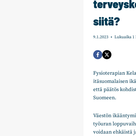
terveysk
siitä?
9.1.2023
Lukuaika
1
Fysioterapian Kela
itäsuomalaisen ik
että päätös kohdis
Suomeen.
Väestön ikääntymi
työuran loppuvaih
voidaan ehkäistä j