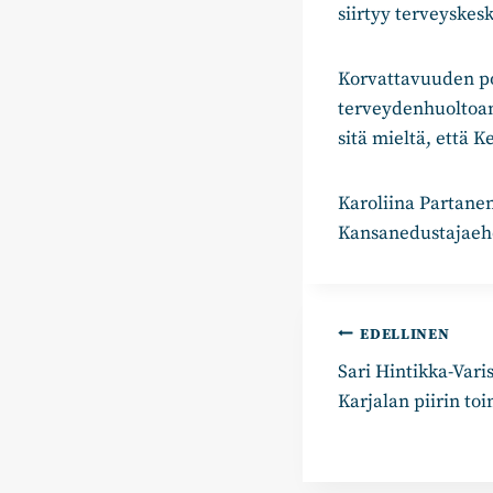
siirtyy terveyskes
Korvattavuuden poi
terveydenhuoltoamm
sitä mieltä, että K
Karoliina Partane
Kansanedustajaeh
Artikkelie
EDELLINEN
Sari Hintikka-Var
selaus
Karjalan piirin to