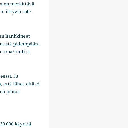
la on merkittävä
liittyviä sote-
en hankkineet
 entistä pidempään.
euroa/tunti ja
teessa 33
, että lähetteitä ei
mä johtaa
120 000 käyntiä