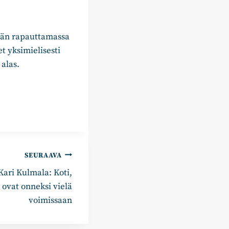
lään rapauttamassa
t yksimielisesti
 alas.
SEURAAVA
ari Kulmala: Koti,
 ovat onneksi vielä
voimissaan