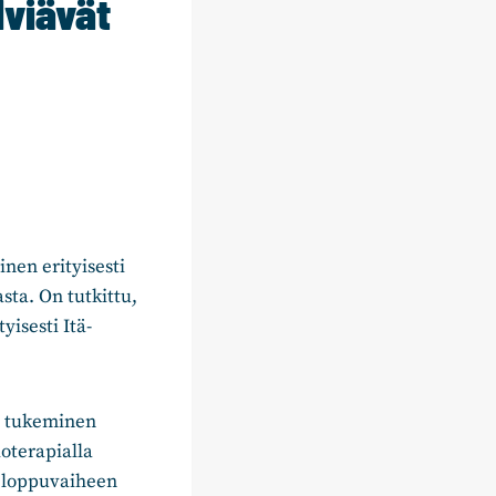
lviävät
nen erityisesti
ta. On tutkittu,
isesti Itä-
n tukeminen
oterapialla
an loppuvaiheen