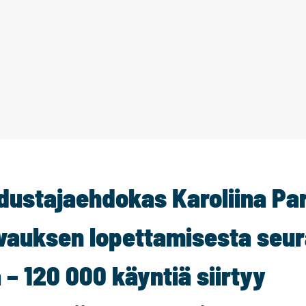
ustajaehdokas Karoliina Pa
vauksen lopettamisesta seu
– 120 000 käyntiä siirtyy