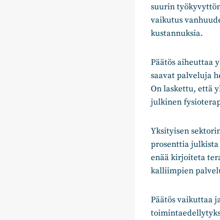
suurin työkyvyttöm
vaikutus vanhuude
kustannuksia.
Päätös aiheuttaa 
saavat palveluja he
On laskettu, että 
julkinen fysiotera
Yksityisen sektori
prosenttia julkista
enää kirjoiteta t
kalliimpien palve
Päätös vaikuttaa j
toimintaedellytyks