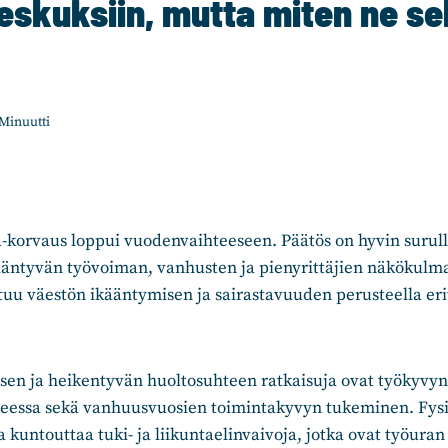
eskuksiin, mutta miten ne se
Minuutti
-korvaus loppui vuodenvaihteeseen. Päätös on hyvin surulli
ääntyvän työvoiman, vanhusten ja pienyrittäjien näkökulmas
tuu väestön ikääntymisen ja sairastavuuden perusteella erity
sen ja heikentyvän huoltosuhteen ratkaisuja ovat työkyvy
eessa sekä vanhuusvuosien toimintakyvyn tukeminen. Fysi
a kuntouttaa tuki- ja liikuntaelinvaivoja, jotka ovat työur