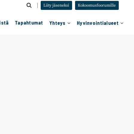
Liity jäseneksi
Kokoomusfoorumille
istä
Tapahtumat
Yhteys
Hyvinvointialueet