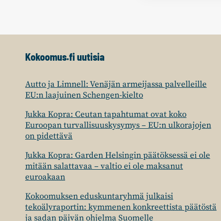
Kokoomus.fi uutisia
Autto ja Limnell: Venäjän armeijassa palvelleille
EU:n laajuinen Schengen-kielto
Jukka Kopra: Ceutan tapahtumat ovat koko
Euroopan turvallisuuskysymys – EU:n ulkorajojen
on pidettävä
Jukka Kopra: Garden Helsingin päätöksessä ei ole
mitään salattavaa – valtio ei ole maksanut
euroakaan
Kokoomuksen eduskuntaryhmä julkaisi
tekoälyraportin: kymmenen konkreettista päätöstä
ja sadan päivän ohjelma Suomelle