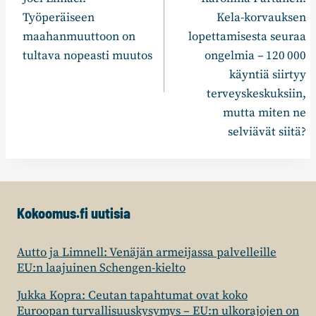
Työperäiseen
Kela-korvauksen
maahanmuuttoon on
lopettamisesta seuraa
tultava nopeasti muutos
ongelmia – 120 000
käyntiä siirtyy
terveyskeskuksiin,
mutta miten ne
selviävät siitä?
Kokoomus.fi uutisia
Autto ja Limnell: Venäjän armeijassa palvelleille
EU:n laajuinen Schengen-kielto
Jukka Kopra: Ceutan tapahtumat ovat koko
Euroopan turvallisuuskysymys – EU:n ulkorajojen on