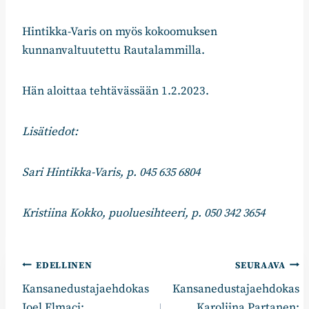
Hintikka-Varis on myös kokoomuksen
kunnanvaltuutettu Rautalammilla.
Hän aloittaa tehtävässään 1.2.2023.
Lisätiedot:
Sari Hintikka-Varis, p. 045 635 6804
Kristiina Kokko, puoluesihteeri, p. 050 342 3654
Artikkelien
EDELLINEN
SEURAAVA
Kansanedustajaehdokas
Kansanedustajaehdokas
selaus
Joel Elmaci:
Karoliina Partanen: