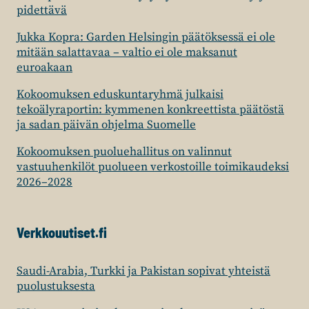
pidettävä
Jukka Kopra: Garden Helsingin päätöksessä ei ole
mitään salattavaa – valtio ei ole maksanut
euroakaan
Kokoomuksen eduskuntaryhmä julkaisi
tekoälyraportin: kymmenen konkreettista päätöstä
ja sadan päivän ohjelma Suomelle
Kokoomuksen puoluehallitus on valinnut
vastuuhenkilöt puolueen verkostoille toimikaudeksi
2026–2028
Verkkouutiset.fi
Saudi-Arabia, Turkki ja Pakistan sopivat yhteistä
puolustuksesta