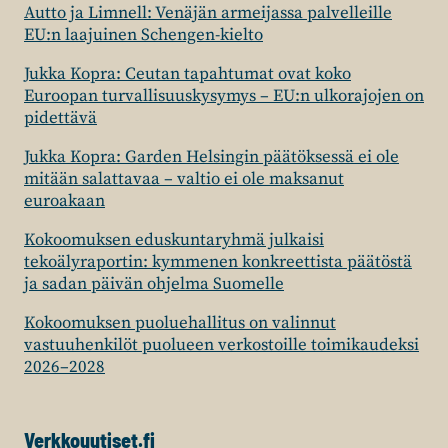
Autto ja Limnell: Venäjän armeijassa palvelleille
EU:n laajuinen Schengen-kielto
Jukka Kopra: Ceutan tapahtumat ovat koko
Euroopan turvallisuuskysymys – EU:n ulkorajojen on
pidettävä
Jukka Kopra: Garden Helsingin päätöksessä ei ole
mitään salattavaa – valtio ei ole maksanut
euroakaan
Kokoomuksen eduskuntaryhmä julkaisi
tekoälyraportin: kymmenen konkreettista päätöstä
ja sadan päivän ohjelma Suomelle
Kokoomuksen puoluehallitus on valinnut
vastuuhenkilöt puolueen verkostoille toimikaudeksi
2026–2028
Verkkouutiset.fi