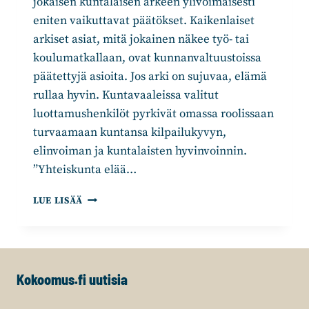
jokaisen kuntalaisen arkeen ylivoimaisesti
eniten vaikuttavat päätökset. Kaikenlaiset
arkiset asiat, mitä jokainen näkee työ- tai
koulumatkallaan, ovat kunnanvaltuustoissa
päätettyjä asioita. Jos arki on sujuvaa, elämä
rullaa hyvin. Kuntavaaleissa valitut
luottamushenkilöt pyrkivät omassa roolissaan
turvaamaan kuntansa kilpailukyvyn,
elinvoiman ja kuntalaisten hyvinvoinnin.
”Yhteiskunta elää…
PUSKISTA
LUE LISÄÄ
HUUTELIJOITA
RIITTÄÄ,
VAATII
ROHKEUTTA
ILMAISTA
Kokoomus.fi uutisia
MIELIPITEENSÄ