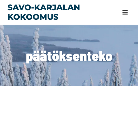
Siirry
SAVO-KARJALAN
sisältöön
KOKOOMUS
päätöksenteko