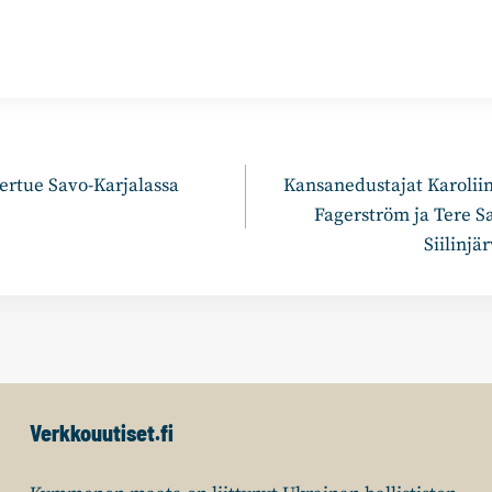
n
iertue Savo-Karjalassa
Kansanedustajat Karolii
Fagerström ja Tere S
Siilinjä
Verkkouutiset.fi