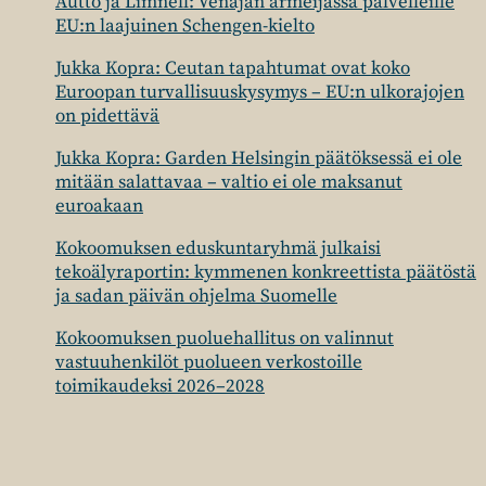
Autto ja Limnell: Venäjän armeijassa palvelleille
EU:n laajuinen Schengen-kielto
Jukka Kopra: Ceutan tapahtumat ovat koko
Euroopan turvallisuuskysymys – EU:n ulkorajojen
on pidettävä
Jukka Kopra: Garden Helsingin päätöksessä ei ole
mitään salattavaa – valtio ei ole maksanut
euroakaan
Kokoomuksen eduskuntaryhmä julkaisi
tekoälyraportin: kymmenen konkreettista päätöstä
ja sadan päivän ohjelma Suomelle
Kokoomuksen puoluehallitus on valinnut
vastuuhenkilöt puolueen verkostoille
toimikaudeksi 2026–2028