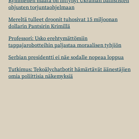
Kymmenen maata on liittynyt Ukrainan ballististen
ohjusten torjuntaohjelmaan
Mereltä tulleet droonit tuhosivat 15 miljoonan
dollarin Pantsirin Krimillä
Professori: Usko erehtymättömiin
tappajarobotteihin paljastaa moraalisen tyhjiön
Serbian presidentti ei näe sodalle nopeaa loppua
Tutkimus: Tekoälychatbotit hämärtävät äänestäjien
omia poliittisia näkemyksiä