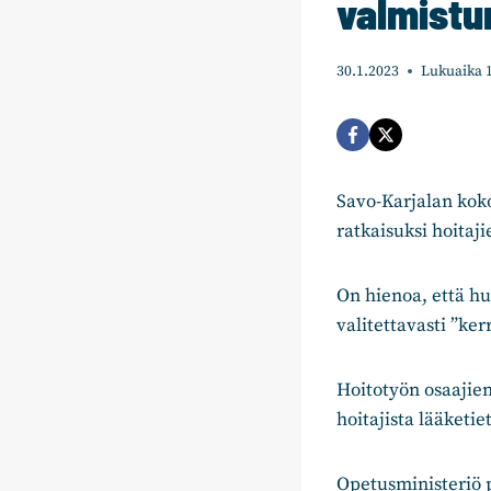
valmistu
30.1.2023
Lukuaika
Savo-Karjalan kok
ratkaisuksi hoitaj
On hienoa, että hu
valitettavasti ”ke
Hoitotyön osaajien
hoitajista lääketi
Opetusministeriö p