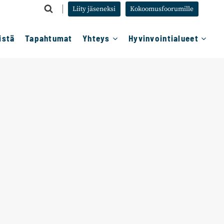
Liity jäseneksi
Kokoomusfoorumille
istä
Tapahtumat
Yhteys
Hyvinvointialueet