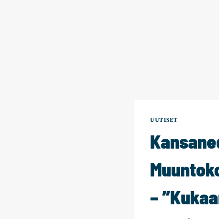
UUTISET
Kansane
Muuntoko
– ”Kukaan