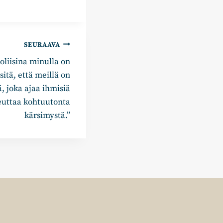
SEURAAVA
Poliisina minulla on
itä, että meillä on
ä, joka ajaa ihmisiä
euttaa kohtuutonta
kärsimystä.”