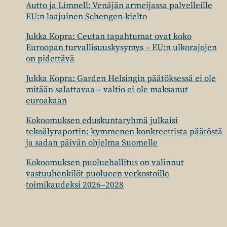
Autto ja Limnell: Venäjän armeijassa palvelleille
EU:n laajuinen Schengen-kielto
Jukka Kopra: Ceutan tapahtumat ovat koko
Euroopan turvallisuuskysymys – EU:n ulkorajojen
on pidettävä
Jukka Kopra: Garden Helsingin päätöksessä ei ole
mitään salattavaa – valtio ei ole maksanut
euroakaan
Kokoomuksen eduskuntaryhmä julkaisi
tekoälyraportin: kymmenen konkreettista päätöstä
ja sadan päivän ohjelma Suomelle
Kokoomuksen puoluehallitus on valinnut
vastuuhenkilöt puolueen verkostoille
toimikaudeksi 2026–2028