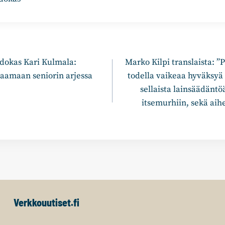
n
dokas Kari Kulmala:
Marko Kilpi translaista: ”
vaamaan seniorin arjessa
todella vaikeaa hyväksyä s
sellaista lainsäädäntö
itsemurhiin, sekä aih
Verkkouutiset.fi