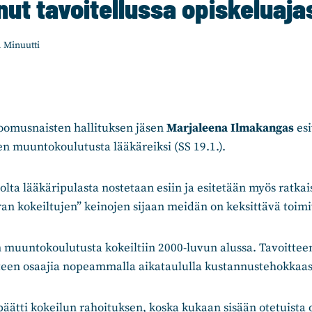
nut tavoitellussa opiskeluaja
1
Minuutti
oomusnaisten hallituksen jäsen
Marjaleena Ilmakangas
esi
ien muuntokoulutusta lääkäreiksi (SS 19.1.).
olta lääkäripulasta nostetaan esiin ja esitetään myös ratkai
rran kokeiltujen” keinojen sijaan meidän on keksittävä toim
 muuntokoulutusta kokeiltiin 2000-luvun alussa. Tavoitteen
eteen osaajia nopeammalla aikataululla kustannustehokkaas
äätti kokeilun rahoituksen, koska kukaan sisään otetuista op