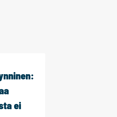
ynninen:
laa
sta ei