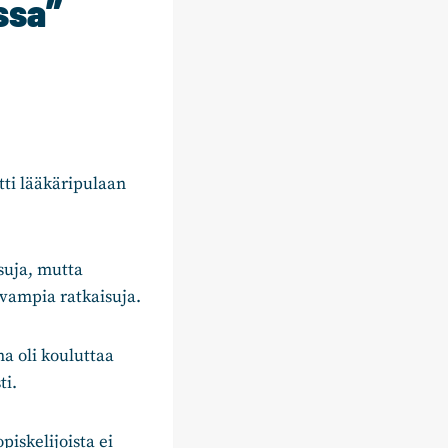
ssa”
tti lääkäripulaan
suja, mutta
ivampia ratkaisuja.
a oli kouluttaa
ti.
iskelijoista ei