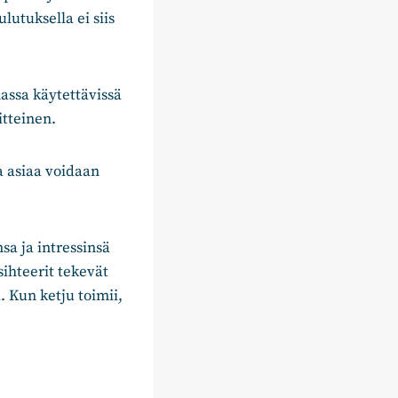
utuksella ei siis
assa käytettävissä
itteinen.
a asiaa voidaan
sa ja intressinsä
sihteerit tekevät
. Kun ketju toimii,