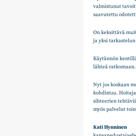
valmistunut tavoit
saavutettu odotett
On keksittävä muit
ja yksi tarkastelun
Käytännön kentillä
lähteä ratkomaan.
Nyt jos koskaan me
kohdistuu. Hoitajat
sihteerien tehtävi
myös palvelut toi
Kati Hynninen
kansanedustajaeh