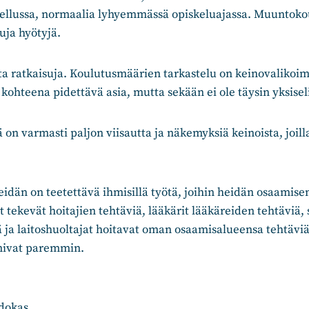
ellussa, normaalia lyhyemmässä opiskeluajassa. Muuntokoul
uja hyötyjä.
a ratkaisuja. Koulutusmäärien tarkastelu on keinovalikoim
 kohteena pidettävä asia, mutta sekään ei ole täysin yksisel
 on varmasti paljon viisautta ja näkemyksiä keinoista, joill
idän on teetettävä ihmisillä työtä, joihin heidän osaamisen
 tekevät hoitajien tehtäviä, lääkärit lääkäreiden tehtäviä, 
ä ja laitoshuoltajat hoitavat oman osaamisalueensa tehtäviä
mivat paremmin.
dokas