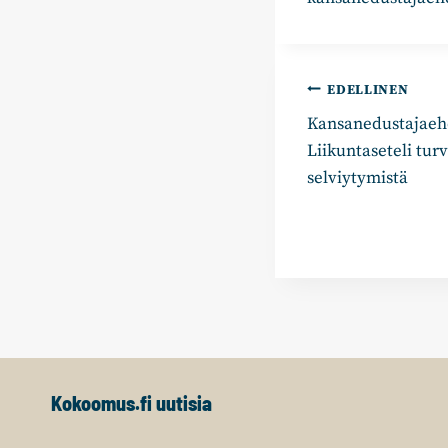
Artikkelie
EDELLINEN
Kansanedustajaeh
selaus
Liikuntaseteli tur
selviytymistä
Kokoomus.fi uutisia