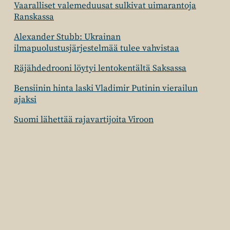
Vaaralliset valemeduusat sulkivat uimarantoja
Ranskassa
Alexander Stubb: Ukrainan
ilmapuolustusjärjestelmää tulee vahvistaa
Räjähdedrooni löytyi lentokentältä Saksassa
Bensiinin hinta laski Vladimir Putinin vierailun
ajaksi
Suomi lähettää rajavartijoita Viroon