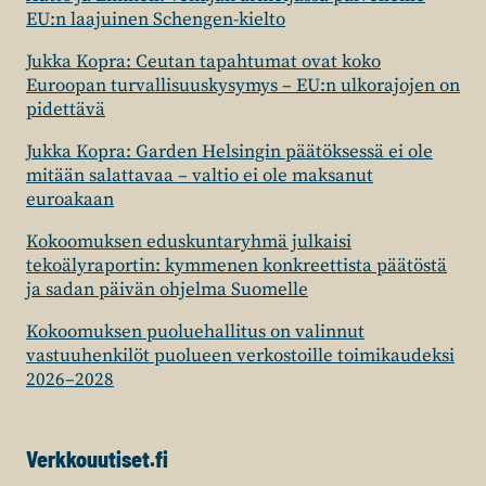
EU:n laajuinen Schengen-kielto
Jukka Kopra: Ceutan tapahtumat ovat koko
Euroopan turvallisuuskysymys – EU:n ulkorajojen on
pidettävä
Jukka Kopra: Garden Helsingin päätöksessä ei ole
mitään salattavaa – valtio ei ole maksanut
euroakaan
Kokoomuksen eduskuntaryhmä julkaisi
tekoälyraportin: kymmenen konkreettista päätöstä
ja sadan päivän ohjelma Suomelle
Kokoomuksen puoluehallitus on valinnut
vastuuhenkilöt puolueen verkostoille toimikaudeksi
2026–2028
Verkkouutiset.fi