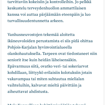
tarvittaviin kokeisiin ja kontrolleihin. Jo pelkkä
keskustelu terveydenhuollon ammattilaisen
kanssa voi auttaa pärjäämään eteenpäin ja luo
turvallisuudentunnetta arkeen.
Vanhusneuvostojen tekemää aloitetta
ikäneuvoloiden perustamista ei siis pidä ohittaa
Pohjois-Karjalan hyvinvointialueella
olankohautuksella. Tarpeen ovat tiedostaneet niin
seniorit itse kuin heidän läheisensäkin.
Epävarmuus siitä, ovatko veri- tai sokeriarvot
kohdillaan, liittyykö erilaisiin kolotuksiin jotain
vakavampaa tai miten suhtautua mielialan
vaihteluihin, kalvavat mieltä päivittäin ja
aiheuttavat ahdistusta.