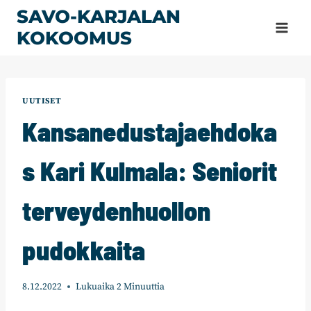
Siirry
SAVO-KARJALAN
sisältöön
KOKOOMUS
UUTISET
Kansanedustajaehdoka
s Kari Kulmala: Seniorit
terveyden­huollon
pudokkaita
8.12.2022
Lukuaika
2
Minuuttia