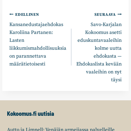
Artikkelien
EDELLINEN
SEURAAVA
Kansanedustajaehdokas
Savo-Karjalan
selaus
Karoliina Partanen:
Kokoomus asetti
Lasten
eduskuntavaaleihin
liikkumismahdollisuuksia
kolme uutta
on parannettava
ehdokasta —
määrätietoisesti
Ehdokaslista kevään
vaaleihin on nyt
täysi
Kokoomus.fi uutisia
Autto ja Limnell: Venäjän armeijassa palvelleille