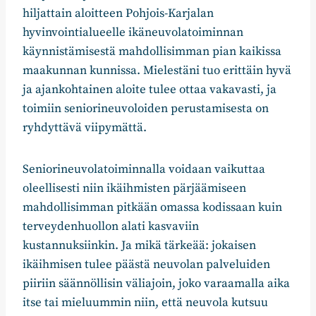
hiljattain aloitteen Pohjois-Karjalan
hyvinvointialueelle ikäneuvolatoiminnan
käynnistämisestä mahdollisimman pian kaikissa
maakunnan kunnissa. Mielestäni tuo erittäin hyvä
ja ajankohtainen aloite tulee ottaa vakavasti, ja
toimiin seniorineuvoloiden perustamisesta on
ryhdyttävä viipymättä.
Seniorineuvolatoiminnalla voidaan vaikuttaa
oleellisesti niin ikäihmisten pärjäämiseen
mahdollisimman pitkään omassa kodissaan kuin
terveydenhuollon alati kasvaviin
kustannuksiinkin. Ja mikä tärkeää: jokaisen
ikäihmisen tulee päästä neuvolan palveluiden
piiriin säännöllisin väliajoin, joko varaamalla aika
itse tai mieluummin niin, että neuvola kutsuu