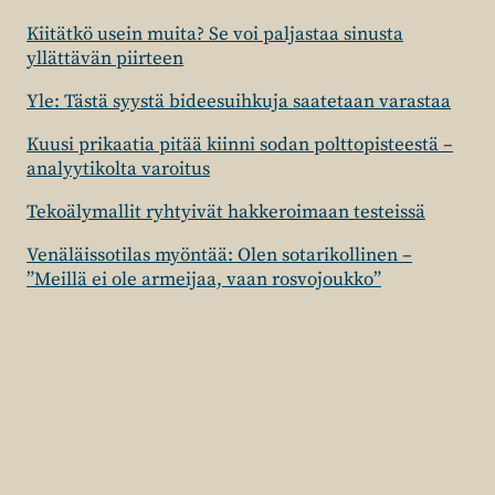
Kiitätkö usein muita? Se voi paljastaa sinusta
yllättävän piirteen
Yle: Tästä syystä bideesuihkuja saatetaan varastaa
Kuusi prikaatia pitää kiinni sodan polttopisteestä –
analyytikolta varoitus
Tekoälymallit ryhtyivät hakkeroimaan testeissä
Venäläissotilas myöntää: Olen sotarikollinen –
”Meillä ei ole armeijaa, vaan rosvojoukko”