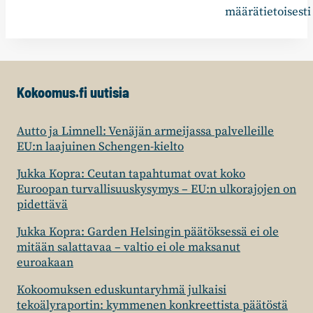
määrätietoisesti
Kokoomus.fi uutisia
Autto ja Limnell: Venäjän armeijassa palvelleille
EU:n laajuinen Schengen-kielto
Jukka Kopra: Ceutan tapahtumat ovat koko
Euroopan turvallisuuskysymys – EU:n ulkorajojen on
pidettävä
Jukka Kopra: Garden Helsingin päätöksessä ei ole
mitään salattavaa – valtio ei ole maksanut
euroakaan
Kokoomuksen eduskuntaryhmä julkaisi
tekoälyraportin: kymmenen konkreettista päätöstä