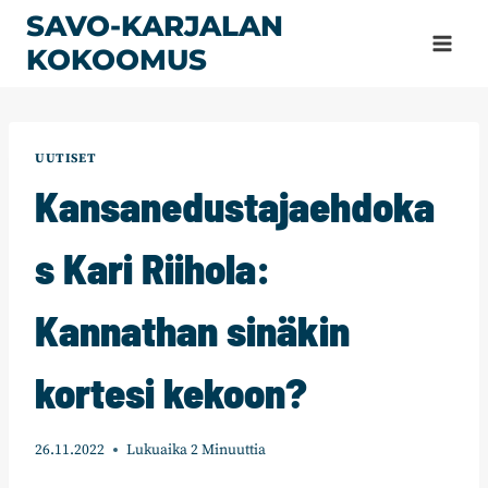
Siirry
SAVO-KARJALAN
sisältöön
KOKOOMUS
UUTISET
Kansanedustajaehdoka
s Kari Riihola:
Kannathan sinäkin
kortesi kekoon?
26.11.2022
Lukuaika
2
Minuuttia