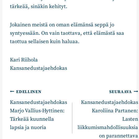
tärkeää, sinäkin kehityt.
Jokainen meistä on oman elämänsä seppä jo
syntyessään. On vain taottava, että elämästä saa
taottua sellaisen kuin haluaa.
Kari Riihola
Kansanedustajaehdokas
Artikkelien
EDELLINEN
SEURAAVA
Kansanedustajaehdokas
Kansanedustajaehdokas
selaus
Marjo Vallius-Hyttinen:
Karoliina Partanen:
Tärkeää kuunnella
Lasten
lapsia ja nuoria
liikkumismahdollisuuksia
on parannettava