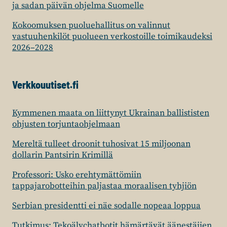
ja sadan päivän ohjelma Suomelle
Kokoomuksen puoluehallitus on valinnut
vastuuhenkilöt puolueen verkostoille toimikaudeksi
2026–2028
Verkkouutiset.fi
Kymmenen maata on liittynyt Ukrainan ballististen
ohjusten torjuntaohjelmaan
Mereltä tulleet droonit tuhosivat 15 miljoonan
dollarin Pantsirin Krimillä
Professori: Usko erehtymättömiin
tappajarobotteihin paljastaa moraalisen tyhjiön
Serbian presidentti ei näe sodalle nopeaa loppua
Tutkimus: Tekoälychatbotit hämärtävät äänestäjien