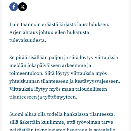
Luin taannoin eräästä kirjasta lausahduksen:
Arjen ahtaus johtuu eilen hukatusta
tulevaisuudesta.
Se pitää sisällään paljon ja siitä löytyy viittauksia
meidän jokapäiväiseen arkeemme ja
toimeentuloon. Siitä löytyy viittauksia myös
yhteiskunnan tilanteeseen ja kestävyysvajeeseen.
Viittauksia löytyy myös maan taloudelliseen
tilanteeseen ja työttömyyteen.
Suomi alkaa olla todella hankalassa tilanteessa,
sillä äskettäin kuulimme, että työvoiman tarve
pelkästään teknologiateollisuuteen ja sotealalle