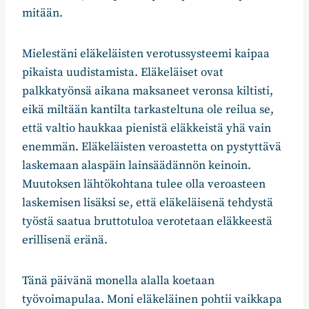
mitään.
Mielestäni eläkeläisten verotussysteemi kaipaa
pikaista uudistamista. Eläkeläiset ovat
palkkatyönsä aikana maksaneet veronsa kiltisti,
eikä miltään kantilta tarkasteltuna ole reilua se,
että valtio haukkaa pienistä eläkkeistä yhä vain
enemmän. Eläkeläisten veroastetta on pystyttävä
laskemaan alaspäin lainsäädännön keinoin.
Muutoksen lähtökohtana tulee olla veroasteen
laskemisen lisäksi se, että eläkeläisenä tehdystä
työstä saatua bruttotuloa verotetaan eläkkeestä
erillisenä eränä.
Tänä päivänä monella alalla koetaan
työvoimapulaa. Moni eläkeläinen pohtii vaikkapa