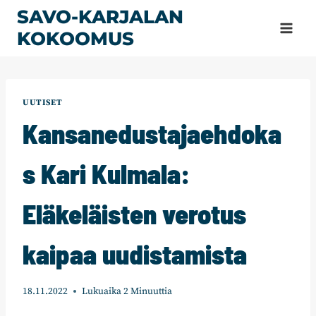
Siirry
SAVO-KARJALAN
sisältöön
KOKOOMUS
UUTISET
Kansanedustajaehdoka
s Kari Kulmala:
Eläkeläisten verotus
kaipaa uudistamista
18.11.2022
Lukuaika
2
Minuuttia