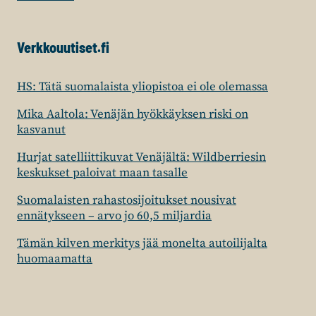
Verkkouutiset.fi
HS: Tätä suomalaista yliopistoa ei ole olemassa
Mika Aaltola: Venäjän hyökkäyksen riski on
kasvanut
Hurjat satelliittikuvat Venäjältä: Wildberriesin
keskukset paloivat maan tasalle
Suomalaisten rahastosijoitukset nousivat
ennätykseen – arvo jo 60,5 miljardia
Tämän kilven merkitys jää monelta autoilijalta
huomaamatta