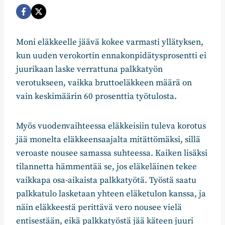
Moni eläkkeelle jäävä kokee varmasti yllätyksen,
kun uuden verokortin ennakonpidätysprosentti ei
juurikaan laske verrattuna palkkatyön
verotukseen, vaikka bruttoeläkkeen määrä on
vain keskimäärin 60 prosenttia työtulosta.
Myös vuodenvaihteessa eläkkeisiin tuleva korotus
jää monelta eläkkeensaajalta mitättömäksi, sillä
veroaste nousee samassa suhteessa. Kaiken lisäksi
tilannetta hämmentää se, jos eläkeläinen tekee
vaikkapa osa-aikaista palkkatyötä. Työstä saatu
palkkatulo lasketaan yhteen eläketulon kanssa, ja
näin eläkkeestä perittävä vero nousee vielä
entisestään, eikä palkkatyöstä jää käteen juuri