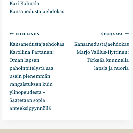
Kari Kulmala
Kansanedustajaehdokas
Artikkelien
EDELLINEN
SEURAAVA
Kansanedustajaehdokas
Kansanedustajaehdokas
selaus
Karoliina Partanen:
Marjo Vallius-Hyttinen:
Oman lapsen
Tärkeää kuunnella
pahoinpitelystä saa
lapsia ja nuoria
usein pienemmän
rangaistuksen kuin
ylinopeudesta –
Saatetaan sopia
anteeksipyynnöllä