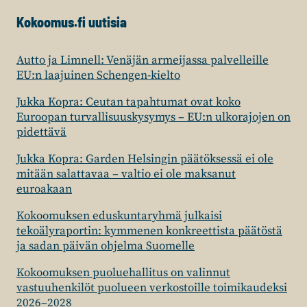
Kokoomus.fi uutisia
Autto ja Limnell: Venäjän armeijassa palvelleille
EU:n laajuinen Schengen-kielto
Jukka Kopra: Ceutan tapahtumat ovat koko
Euroopan turvallisuuskysymys – EU:n ulkorajojen on
pidettävä
Jukka Kopra: Garden Helsingin päätöksessä ei ole
mitään salattavaa – valtio ei ole maksanut
euroakaan
Kokoomuksen eduskuntaryhmä julkaisi
tekoälyraportin: kymmenen konkreettista päätöstä
ja sadan päivän ohjelma Suomelle
Kokoomuksen puoluehallitus on valinnut
vastuuhenkilöt puolueen verkostoille toimikaudeksi
2026–2028