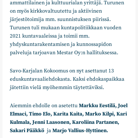
ammattilainen ja kulttuurialan yrittäjä. Turunen
on myös kirkkovaltuutettu ja aktiivinen
järjestötoimija mm. suunnistuksen piirissä.
Turunen tuli mukaan kuntapolitiikkaan vuoden
2021 kuntavaaleissa ja toimii mm.
yhdyskuntarakentamisen ja kunnossapidon
palveluja tarjoavan Mestar Oy:n hallituksessa.
Savo-Karjalan Kokoomus on nyt asettanut 13
eduskuntavaaliehdokasta. Kaksi ehdokaspaikkaa
jätettiin vielä myöhemmin täytettäviksi.
Aiemmin ehdolle on asetettu
Markku Eestilä,
Joel
Elmaci
, Timo Elo, Karita Kaita, Marko Kilpi, Kari
Kulmala, Jenni Laasonen, Karoliina Partanen,
Sakari Pääkkö
ja
Marjo Vallius-Hyttinen.