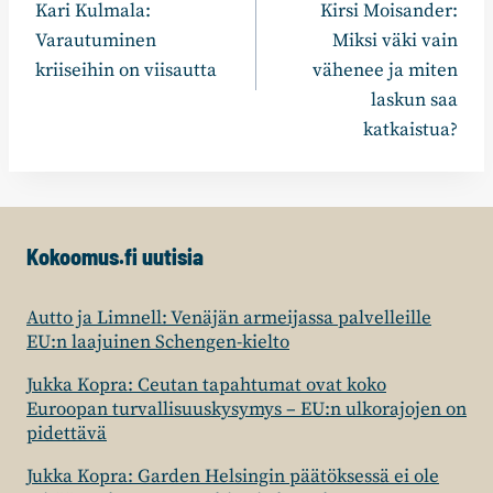
Kari Kulmala:
Kirsi Moisander:
Varautuminen
Miksi väki vain
kriiseihin on viisautta
vähenee ja miten
laskun saa
katkaistua?
Kokoomus.fi uutisia
Autto ja Limnell: Venäjän armeijassa palvelleille
EU:n laajuinen Schengen-kielto
Jukka Kopra: Ceutan tapahtumat ovat koko
Euroopan turvallisuuskysymys – EU:n ulkorajojen on
pidettävä
Jukka Kopra: Garden Helsingin päätöksessä ei ole