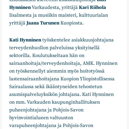
Hynninen
Varkaudesta, yrittäjä
Kari Riihola
Iisalmesta ja musiikin maisteri, kulttuurialan
yrittäjä
Jaana Turunen
Kuopiosta.
Kati Hynninen
työskentelee asiakkuusjohtajana
terveydenhuollon palveluissa yksityisellä
sektorilla. Koulutukseltaan hän on
sairaanhoitaja/terveydenhoitaja, AMK. Hynninen
on työskennellyt aiemmin myös hoitotyössä
lastensairaanhoitajana Kuopion Yliopistollisessa
Sairaalassa sekä ikääntyneiden tehostetun
asumispalveluyksikön johtajana. Kati Hynninen
on mm. Varkauden kaupunginhallituksen
puheenjohtajana ja Pohjois-Savon
hyvinvointialueen valtuuston
varapuheenjohtajana ja Pohjois-Savon