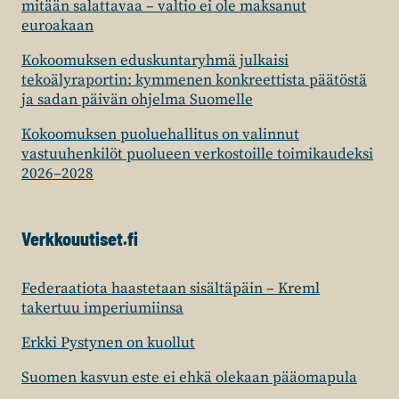
mitään salattavaa – valtio ei ole maksanut
euroakaan
Kokoomuksen eduskuntaryhmä julkaisi
tekoälyraportin: kymmenen konkreettista päätöstä
ja sadan päivän ohjelma Suomelle
Kokoomuksen puoluehallitus on valinnut
vastuuhenkilöt puolueen verkostoille toimikaudeksi
2026–2028
Verkkouutiset.fi
Federaatiota haastetaan sisältäpäin – Kreml
takertuu imperiumiinsa
Erkki Pystynen on kuollut
Suomen kasvun este ei ehkä olekaan pääomapula