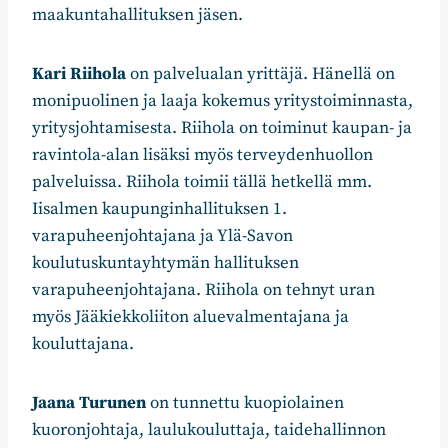
maakuntahallituksen jäsen.
Kari Riihola
on palvelualan yrittäjä. Hänellä on
monipuolinen ja laaja kokemus yritystoiminnasta,
yritysjohtamisesta. Riihola on toiminut kaupan- ja
ravintola-alan lisäksi myös terveydenhuollon
palveluissa. Riihola toimii tällä hetkellä mm.
Iisalmen kaupunginhallituksen 1.
varapuheenjohtajana ja Ylä-Savon
koulutuskuntayhtymän hallituksen
varapuheenjohtajana. Riihola on tehnyt uran
myös Jääkiekkoliiton aluevalmentajana ja
kouluttajana.
Jaana Turunen
on tunnettu kuopiolainen
kuoronjohtaja, laulukouluttaja, taidehallinnon