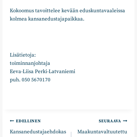
Kokoomus tavoittelee kevään eduskuntavaaleissa
kolmea kansanedustajapaikkaa.
Lisätietoja:
toiminnanjohtaja
Eeva-Liisa Perki-Latvaniemi
puh. 050 5670170
Artikkelien
EDELLINEN
SEURAAVA
Kansanedustajaehdokas
Maakuntavaltuutettu
selaus