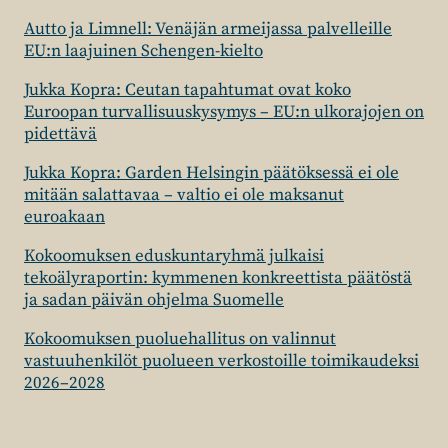
Autto ja Limnell: Venäjän armeijassa palvelleille
EU:n laajuinen Schengen-kielto
Jukka Kopra: Ceutan tapahtumat ovat koko
Euroopan turvallisuuskysymys – EU:n ulkorajojen on
pidettävä
Jukka Kopra: Garden Helsingin päätöksessä ei ole
mitään salattavaa – valtio ei ole maksanut
euroakaan
Kokoomuksen eduskuntaryhmä julkaisi
tekoälyraportin: kymmenen konkreettista päätöstä
ja sadan päivän ohjelma Suomelle
Kokoomuksen puoluehallitus on valinnut
vastuuhenkilöt puolueen verkostoille toimikaudeksi
2026–2028