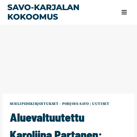
Siirry
SAVO-KARJALAN
sisältöön
KOKOOMUS
MIELIPIDEKIRJOITUKSET - POHJOIS-SAVO
|
UUTISET
Aluevaltuutettu
Karoliina Partanen: