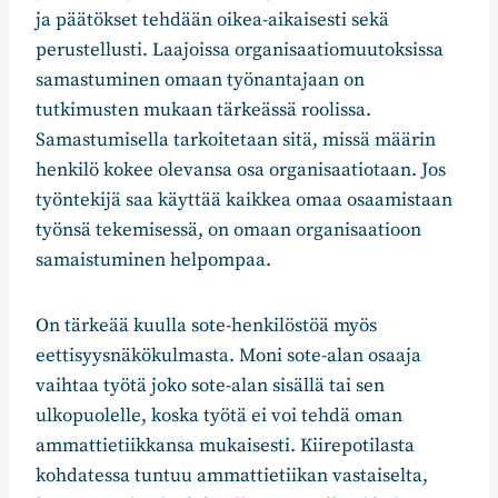
ja päätökset tehdään oikea-aikaisesti sekä
perustellusti. Laajoissa organisaatiomuutoksissa
samastuminen omaan työnantajaan on
tutkimusten mukaan tärkeässä roolissa.
Samastumisella tarkoitetaan sitä, missä määrin
henkilö kokee olevansa osa organisaatiotaan. Jos
työntekijä saa käyttää kaikkea omaa osaamistaan
työnsä tekemisessä, on omaan organisaatioon
samaistuminen helpompaa.
On tärkeää kuulla sote-henkilöstöä myös
eettisyysnäkökulmasta. Moni sote-alan osaaja
vaihtaa työtä joko sote-alan sisällä tai sen
ulkopuolelle, koska työtä ei voi tehdä oman
ammattietiikkansa mukaisesti. Kiirepotilasta
kohdatessa tuntuu ammattietiikan vastaiselta,