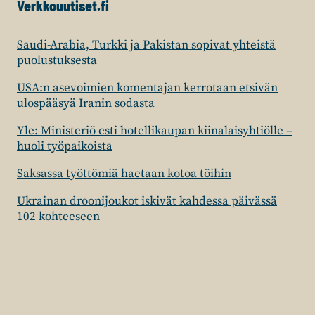
Verkkouutiset.fi
Saudi-Arabia, Turkki ja Pakistan sopivat yhteistä
puolustuksesta
USA:n asevoimien komentajan kerrotaan etsivän
ulospääsyä Iranin sodasta
Yle: Ministeriö esti hotellikaupan kiinalaisyhtiölle –
huoli työpaikoista
Saksassa työttömiä haetaan kotoa töihin
Ukrainan droonijoukot iskivät kahdessa päivässä
102 kohteeseen