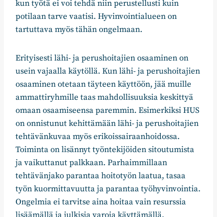
kun työtä ei voi tehdä niin perustellusti kuin
potilaan tarve vaatisi. Hyvinvointialueen on
tartuttava myös tähän ongelmaan.
Erityisesti lähi- ja perushoitajien osaaminen on
usein vajaalla käytöllä. Kun lähi- ja perushoitajien
osaaminen otetaan täyteen käyttöön, jää muille
ammattiryhmille taas mahdollisuuksia keskittyä
omaan osaamiseensa paremmin. Esimerkiksi HUS
on onnistunut kehittämään lähi- ja perushoitajien
tehtävänkuvaa myös erikoissairaanhoidossa.
Toiminta on lisännyt työntekijöiden sitoutumista
ja vaikuttanut palkkaan. Parhaimmillaan
tehtävänjako parantaa hoitotyön laatua, tasaa
työn kuormittavuutta ja parantaa työhyvinvointia.
Ongelmia ei tarvitse aina hoitaa vain resurssia
lisäämällä ja julkisia varoja käyttämällä.