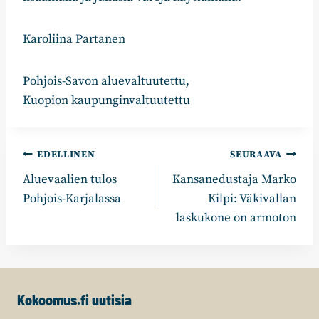
Karoliina Partanen
Pohjois-Savon aluevaltuutettu,
Kuopion kaupunginvaltuutettu
Artikkelien
EDELLINEN
SEURAAVA
Aluevaalien tulos
Kansanedustaja Marko
selaus
Pohjois-Karjalassa
Kilpi: Väkivallan
laskukone on armoton
Kokoomus.fi uutisia