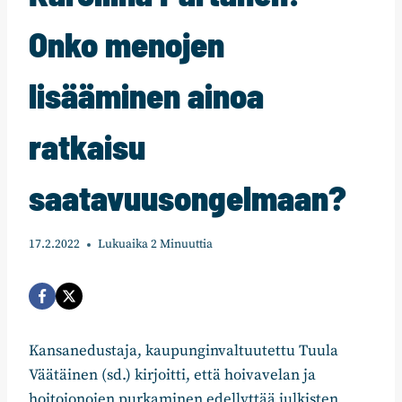
Onko menojen
lisääminen ainoa
ratkaisu
saatavuusongelmaan?
17.2.2022
Lukuaika
2
Minuuttia
Kansanedustaja, kaupunginvaltuutettu Tuula
Väätäinen (sd.) kirjoitti, että hoivavelan ja
hoitojonojen purkaminen edellyttää julkisten